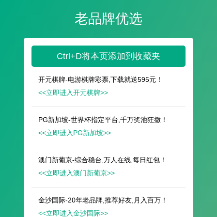
遥想公瑾当年，小乔初嫁了，雄姿英发。
羽扇纶巾，谈笑间，樯橹灰飞烟灭。
故国神游，多情应笑我，早生华发。
人生如梦，一尊还酹江月。